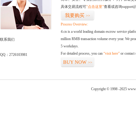
具体交易流程可
“点击这里”
查看或咨询support@
我要购买
>>
Process Overview:
4.cn is a world leading domain escrow service plat
million RMB transaction volume every year. We promi
联系我们
5 workdays.
For detailed process, you can
“visit here”
or contact
QQ：2726103981
BUY NOW
>>
Copyright © 1998 -2025 www.