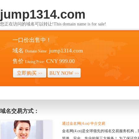
jump1314.com
您正在访问的域名可以转让!This domain name is for sale!
一口价出售中！
域名
jump1314.com
Domain Name:
售价
CNY 999.00
Listing Price:
立即购买
BUY NOW
>>
>>
域名交易方式：
通过金名网(4.cn) 中介交易
金名网(4.cn)是全球领先的域名交易服务机
简单、安全、专业的第三方服务！ 为了保证交